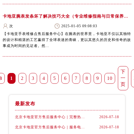
卡地亚腕表发条坏了解决技巧大全（专业维修指南与日常保养建议）
次
2025-01-05 09:08:03
【卡地亚手表维修点售后服务中心】在腕表的世界里，卡地亚不仅以其独特
的设计和精湛的工艺赢得了全球表迷的青睐，更以其悠久的历史和传奇的故
事成为时间的见证者。然...
下
一
3
1
2
3
4
5
6
7
8
9
10
页
最新发布
北京卡地亚官方售后服务中心｜完整热线电话与网点地址权威信息公示（2026年7月最新）
2026-07-18
北京卡地亚官方售后服务中心｜服务电话及详细网点地址权威信息公示（2026年7月最新）
2026-07-18