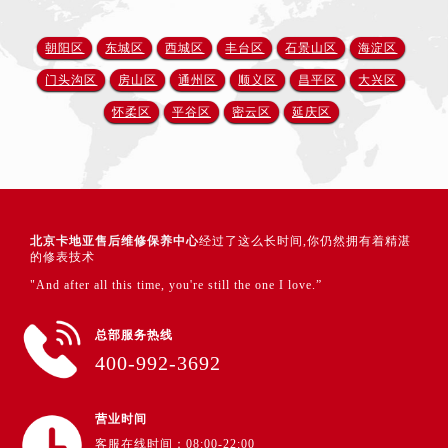
朝阳区
东城区
西城区
丰台区
石景山区
海淀区
门头沟区
房山区
通州区
顺义区
昌平区
大兴区
怀柔区
平谷区
密云区
延庆区
北京卡地亚售后维修保养中心
经过了这么长时间,你仍然拥有着精湛
的修表技术
"And after all this time, you're still the one I love.”
总部服务热线
400-992-3692
营业时间
客服在线时间：08:00-22:00