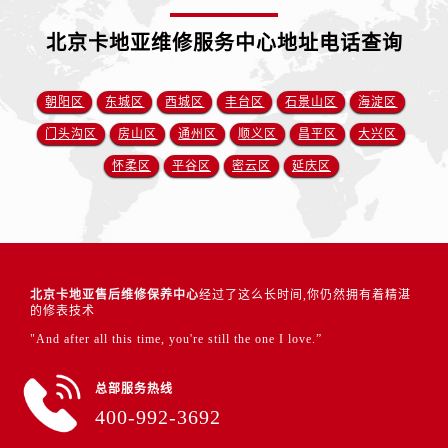
北京卡地亚维修服务中心地址电话查询
朝阳区
东城区
西城区
丰台区
石景山区
海淀区
门头沟区
房山区
通州区
顺义区
昌平区
大兴区
怀柔区
平谷区
密云区
延庆区
北京卡地亚售后维修保养中心
经过了这么长时间,你仍然拥有着精湛
的修表技术
"And after all this time, you're still the one I love.”
总部服务热线
400-992-3692