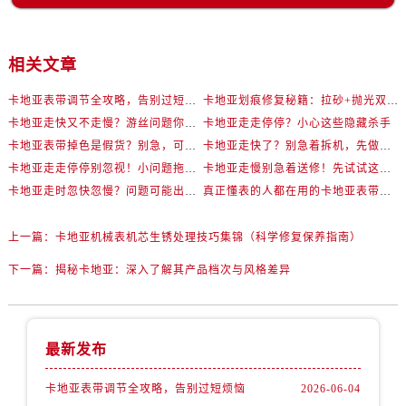
相关文章
卡地亚表带调节全攻略，告别过短烦恼
卡地亚划痕修复秘籍：拉砂+抛光双工艺还原如新
卡地亚走快又不走慢？游丝问题你了解多少？
卡地亚走走停停？小心这些隐藏杀手
卡地亚表带掉色是假货？别急，可能是这些日常习惯惹的祸
卡地亚走快了？别急着拆机，先做这一步
卡地亚走走停停别忽视！小问题拖成大修很烧钱
卡地亚走慢别急着送修！先试试这些方法
卡地亚走时忽快忽慢？问题可能出在你睡觉时！
真正懂表的人都在用的卡地亚表带调节技巧
上一篇：
卡地亚机械表机芯生锈处理技巧集锦（科学修复保养指南）
下一篇：
揭秘卡地亚：深入了解其产品档次与风格差异
最新发布
卡地亚表带调节全攻略，告别过短烦恼
2026-06-04