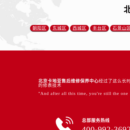
朝阳区
东城区
西城区
丰台区
石景山
北京卡地亚售后维修保养中心
经过了这么长时
的修表技术
"And after all this time, you're still the one
总部服务热线
400-992-369