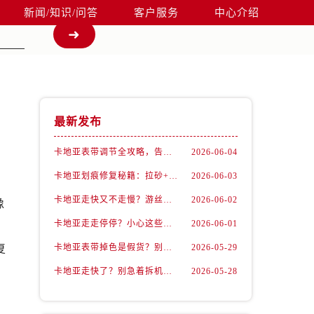
新闻/知识/问答
客户服务
中心介绍
最新发布
卡地亚表带调节全攻略，告别过短烦恼
2026-06-04
卡地亚划痕修复秘籍：拉砂+抛光双工艺还原如新
2026-06-03
卡地亚走快又不走慢？游丝问题你了解多少？
2026-06-02
像
卡地亚走走停停？小心这些隐藏杀手
2026-06-01
，
复
卡地亚表带掉色是假货？别急，可能是这些日常习惯惹的祸
2026-05-29
卡地亚走快了？别急着拆机，先做这一步
2026-05-28