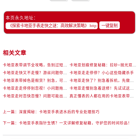
本页永久地址：
一键复制
相关文章
卡地亚表带调节全攻略，告别过短烦恼
卡地亚划痕修复秘籍：拉砂+抛光双工艺还原如新
卡地亚走快又不走慢？游丝问题你了解多少？
卡地亚走走停停？小心这些隐藏杀手
卡地亚表带掉色是假货？别急，可能是这些日常习惯惹的祸
卡地亚走快了？别急着拆机，先做这一步
卡地亚走走停停别忽视！小问题拖成大修很烧钱
卡地亚走慢别急着送修！先试试这些方法
卡地亚走时忽快忽慢？问题可能出在你睡觉时！
真正懂表的人都在用的卡地亚表带调节技巧
上一篇：
深度揭秘：卡地亚手表进水后的专业处理技巧
下一篇：
卡地亚手表指针生锈？一文详解修复秘籍，守护您的时间珍品！