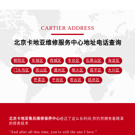
CARTIER ADDRESS
北京卡地亚维修服务中心地址电话查询
朝阳区
东城区
西城区
丰台区
石景山区
海淀区
门头沟区
房山区
通州区
顺义区
昌平区
大兴区
怀柔区
平谷区
密云区
延庆区
北京卡地亚售后维修保养中心
经过了这么长时间,你仍然拥有着精湛
的修表技术
"And after all this time, you're still the one I love.”