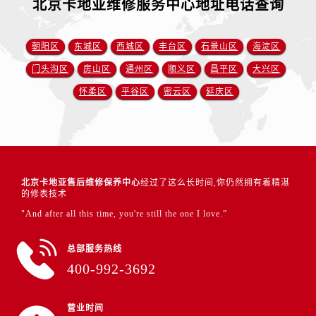
北京卡地亚维修服务中心地址电话查询
朝阳区
东城区
西城区
丰台区
石景山区
海淀区
门头沟区
房山区
通州区
顺义区
昌平区
大兴区
怀柔区
平谷区
密云区
延庆区
北京卡地亚售后维修保养中心
经过了这么长时间,你仍然拥有着精湛
的修表技术
"And after all this time, you're still the one I love.”
总部服务热线
400-992-3692
营业时间