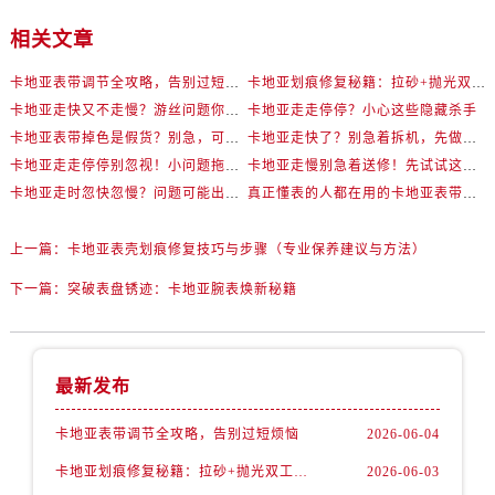
相关文章
卡地亚表带调节全攻略，告别过短烦恼
卡地亚划痕修复秘籍：拉砂+抛光双工艺还原如新
卡地亚走快又不走慢？游丝问题你了解多少？
卡地亚走走停停？小心这些隐藏杀手
卡地亚表带掉色是假货？别急，可能是这些日常习惯惹的祸
卡地亚走快了？别急着拆机，先做这一步
卡地亚走走停停别忽视！小问题拖成大修很烧钱
卡地亚走慢别急着送修！先试试这些方法
卡地亚走时忽快忽慢？问题可能出在你睡觉时！
真正懂表的人都在用的卡地亚表带调节技巧
上一篇：
卡地亚表壳划痕修复技巧与步骤（专业保养建议与方法）
下一篇：
突破表盘锈迹：卡地亚腕表焕新秘籍
最新发布
卡地亚表带调节全攻略，告别过短烦恼
2026-06-04
卡地亚划痕修复秘籍：拉砂+抛光双工艺还原如新
2026-06-03