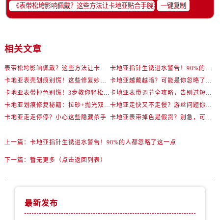
一键复制
相关文章
表带松垮影响佩戴？这些方法让卡地亚贴合手腕
卡地亚指针生锈进水警告！90%的人都忽略了这一点
卡地亚表壳划痕别慌！这些修复妙招让爱表重焕新生
卡地亚越戴越暗？可能是你忽略了这一步！
卡地亚表带掉色别慌！3步教你轻松恢复如新
卡地亚表带调节全攻略，告别过短烦恼
卡地亚划痕修复秘籍：拉砂+抛光双工艺还原如新
卡地亚走快又不走慢？游丝问题你了解多少？
卡地亚走走停停？小心这些隐藏杀手
卡地亚表带掉色是假货？别急，可能是这些日常习惯惹的祸
上一篇：
卡地亚指针生锈进水警告！90%的人都忽略了这一点
下一篇：
暂无更多（点击返回列表）
最新发布