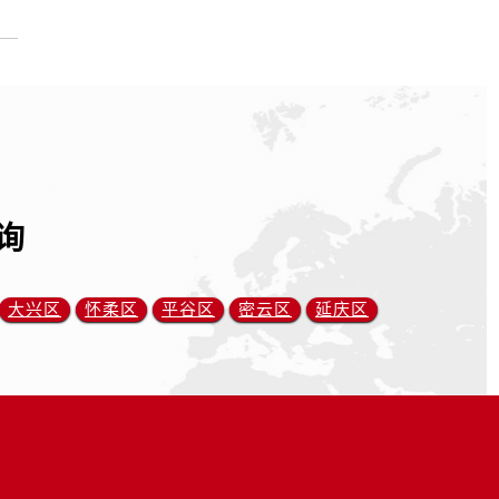
询
大兴区
怀柔区
平谷区
密云区
延庆区