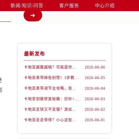
新闻/知识/问答
客户服务
中心介绍
最新发布
卡地亚越戴越暗？可能是你忽略了这一步！
2026-06-06
卡地亚表带掉色别慌！3步教你轻松恢复如新
2026-06-05
更
卡地亚表带调节全攻略，告别过短烦恼
2026-06-04
影
卡地亚划痕修复秘籍：拉砂+抛光双工艺还原如新
2026-06-03
卡地亚走快又不走慢？游丝问题你了解多少？
2026-06-02
卡地亚走走停停？小心这些隐藏杀手
2026-06-01