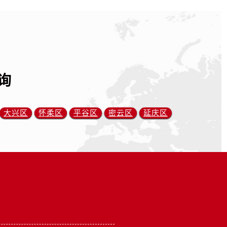
询
大兴区
怀柔区
平谷区
密云区
延庆区