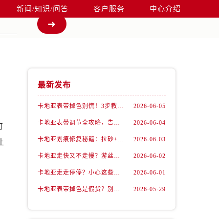
新闻/知识/问答
客户服务
中心介绍
最新发布
卡地亚表带掉色别慌！3步教你轻松恢复如新
2026-06-05
卡地亚表带调节全攻略，告别过短烦恼
2026-06-04
可
卡地亚划痕修复秘籍：拉砂+抛光双工艺还原如新
2026-06-03
让
卡地亚走快又不走慢？游丝问题你了解多少？
2026-06-02
卡地亚走走停停？小心这些隐藏杀手
2026-06-01
卡地亚表带掉色是假货？别急，可能是这些日常习惯惹的祸
2026-05-29