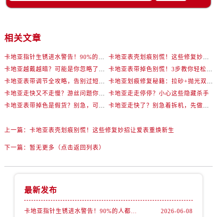
相关文章
卡地亚指针生锈进水警告！90%的人都忽略了这一点
卡地亚表壳划痕别慌！这些修复妙招让爱表重焕新生
卡地亚越戴越暗？可能是你忽略了这一步！
卡地亚表带掉色别慌！3步教你轻松恢复如新
卡地亚表带调节全攻略，告别过短烦恼
卡地亚划痕修复秘籍：拉砂+抛光双工艺还原如新
卡地亚走快又不走慢？游丝问题你了解多少？
卡地亚走走停停？小心这些隐藏杀手
卡地亚表带掉色是假货？别急，可能是这些日常习惯惹的祸
卡地亚走快了？别急着拆机，先做这一步
上一篇：
卡地亚表壳划痕别慌！这些修复妙招让爱表重焕新生
下一篇：
暂无更多（点击返回列表）
最新发布
卡地亚指针生锈进水警告！90%的人都忽略了这一点
2026-06-08