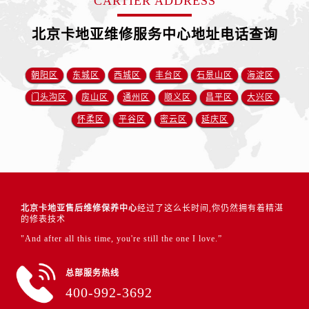
CARTIER ADDRESS
北京卡地亚维修服务中心地址电话查询
朝阳区
东城区
西城区
丰台区
石景山区
海淀区
门头沟区
房山区
通州区
顺义区
昌平区
大兴区
怀柔区
平谷区
密云区
延庆区
北京卡地亚售后维修保养中心
经过了这么长时间,你仍然拥有着精湛
的修表技术
"And after all this time, you're still the one I love.”
总部服务热线
400-992-3692