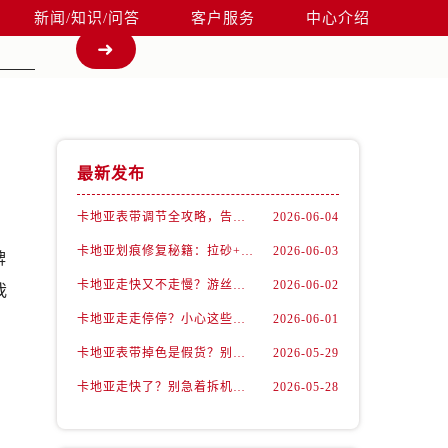
新闻/知识/问答
客户服务
中心介绍
最新发布
卡地亚表带调节全攻略，告别过短烦恼
2026-06-04
卡地亚划痕修复秘籍：拉砂+抛光双工艺还原如新
2026-06-03
牌
卡地亚走快又不走慢？游丝问题你了解多少？
2026-06-02
我
卡地亚走走停停？小心这些隐藏杀手
2026-06-01
卡地亚表带掉色是假货？别急，可能是这些日常习惯惹的祸
2026-05-29
卡地亚走快了？别急着拆机，先做这一步
2026-05-28