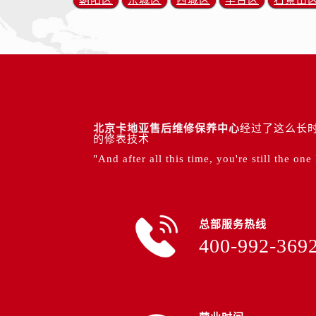
朝阳区
东城区
西城区
丰台区
石景山
北京卡地亚售后维修保养中心
经过了这么长时
的修表技术
"And after all this time, you're still the one
总部服务热线
400-992-369