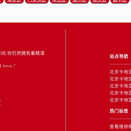
区
海淀区
门头沟区
房山区
通州区
顺义区
昌平区
间,你仍然拥有着精湛
站点导航
 I love.”
北京卡地
北京卡地
北京卡地
北京卡地
2
北京卡地
热门标签
查看维修