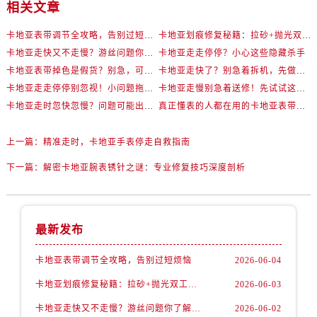
相关文章
卡地亚表带调节全攻略，告别过短烦恼
卡地亚划痕修复秘籍：拉砂+抛光双工艺还原如新
卡地亚走快又不走慢？游丝问题你了解多少？
卡地亚走走停停？小心这些隐藏杀手
卡地亚表带掉色是假货？别急，可能是这些日常习惯惹的祸
卡地亚走快了？别急着拆机，先做这一步
卡地亚走走停停别忽视！小问题拖成大修很烧钱
卡地亚走慢别急着送修！先试试这些方法
卡地亚走时忽快忽慢？问题可能出在你睡觉时！
真正懂表的人都在用的卡地亚表带调节技巧
上一篇：
精准走时，卡地亚手表停走自救指南
下一篇：
解密卡地亚腕表锈针之谜：专业修复技巧深度剖析
最新发布
卡地亚表带调节全攻略，告别过短烦恼
2026-06-04
卡地亚划痕修复秘籍：拉砂+抛光双工艺还原如新
2026-06-03
卡地亚走快又不走慢？游丝问题你了解多少？
2026-06-02