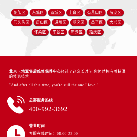
朝阳区
东城区
西城区
丰台区
石景山区
海淀区
门头沟区
房山区
通州区
顺义区
昌平区
大兴区
怀柔区
平谷区
密云区
延庆区
北京卡地亚售后维修保养中心
经过了这么长时间,你仍然拥有着精湛
的修表技术
"And after all this time, you're still the one I love.”
总部服务热线
400-992-3692
营业时间
客服在线时间：08:00-22:00