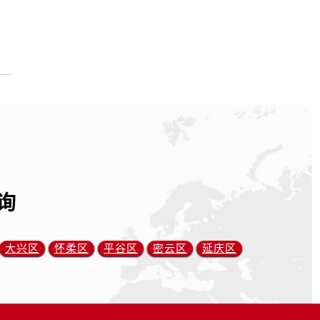
询
大兴区
怀柔区
平谷区
密云区
延庆区