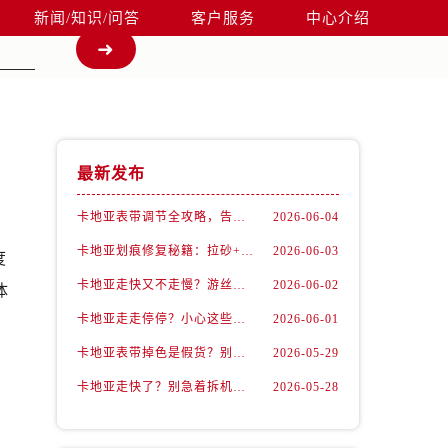
新闻/知识/问答
客户服务
中心介绍
最新发布
卡地亚表带调节全攻略，告别过短烦恼
2026-06-04
卡地亚划痕修复秘籍：拉砂+抛光双工艺还原如新
2026-06-03
度
卡地亚走快又不走慢？游丝问题你了解多少？
2026-06-02
体
卡地亚走走停停？小心这些隐藏杀手
2026-06-01
卡地亚表带掉色是假货？别急，可能是这些日常习惯惹的祸
2026-05-29
卡地亚走快了？别急着拆机，先做这一步
2026-05-28