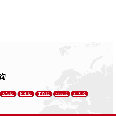
询
大兴区
怀柔区
平谷区
密云区
延庆区