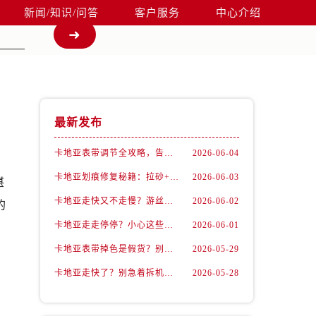
新闻/知识/问答
客户服务
中心介绍
最新发布
卡地亚表带调节全攻略，告别过短烦恼
2026-06-04
卡地亚划痕修复秘籍：拉砂+抛光双工艺还原如新
2026-06-03
湛
卡地亚走快又不走慢？游丝问题你了解多少？
2026-06-02
的
卡地亚走走停停？小心这些隐藏杀手
2026-06-01
卡地亚表带掉色是假货？别急，可能是这些日常习惯惹的祸
2026-05-29
卡地亚走快了？别急着拆机，先做这一步
2026-05-28