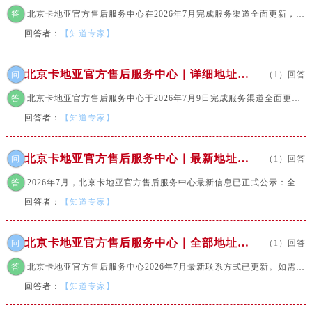
答
北京卡地亚官方售后服务中心在2026年7月完成服务渠道全面更新，全国客户服务热线正式更...
回答者：
【知道专家】
北京卡地亚官方售后服务中心｜详细地址与售后服务电话权威信息公示（2026年7月最新）
问
（1）回答
答
北京卡地亚官方售后服务中心于2026年7月9日完成服务渠道全面更新。卡地亚手表用户如需...
回答者：
【知道专家】
北京卡地亚官方售后服务中心｜最新地址和售后服务热线权威信息公示（2026年7月最新）
问
（1）回答
答
2026年7月，北京卡地亚官方售后服务中心最新信息已正式公示：全国统一客户服务热线为400-9...
回答者：
【知道专家】
北京卡地亚官方售后服务中心｜全部地址及24小时客服热线权威信息公示（2026年7月最新）
问
（1）回答
答
北京卡地亚官方售后服务中心2026年7月最新联系方式已更新。如需办理腕表保养、维修或...
回答者：
【知道专家】