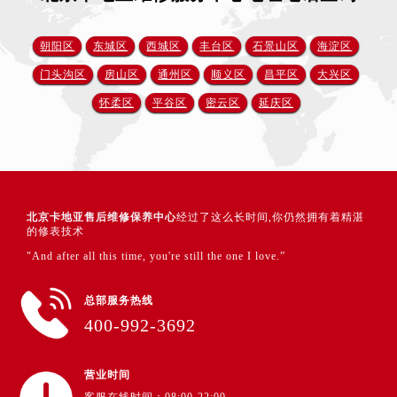
朝阳区
东城区
西城区
丰台区
石景山区
海淀区
门头沟区
房山区
通州区
顺义区
昌平区
大兴区
怀柔区
平谷区
密云区
延庆区
北京卡地亚售后维修保养中心
经过了这么长时间,你仍然拥有着精湛
的修表技术
"And after all this time, you're still the one I love.”
总部服务热线
400-992-3692
营业时间
客服在线时间：08:00-22:00