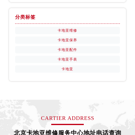
分类标签
卡地亚维修
卡地亚保养
卡地亚配件
卡地亚手表
卡地亚
CARTIER ADDRESS
北京卡地亚维修服务中心地址电话查询