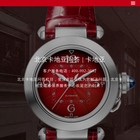

北京卡地亚问答 | 卡地亚
客户服务电话：400-992-3692
北京卡地亚问答栏目，资深表匠在线为您解决问题。北京卡
地亚维修保养服务中心欢迎您的到来！
2026年8月北京市售后服务网络优化升级公告