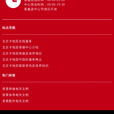
中心营业时间：09:00-19:30
客服及中心节假日不休
站点导航
北京卡地亚在线服务
北京卡地亚维修中心介绍
北京卡地亚维修及保养项目
北京卡地亚中国区服务网点
北京卡地亚最新资讯及保养知识
热门标签
查看维修相关文档
查看保养相关文档
查看配件相关文档