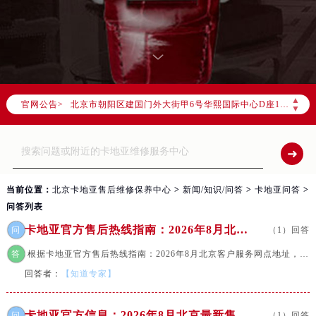
2026年8月北京市官方售后客户服务热线：
2026年8月售后服务中心最新网点地址：
北京市朝阳区建国门外大街甲6号华熙国际中心写字楼D座11层1102室（北京总部）（需提前预约）
北京市东城区东长安街1号东方广场写字楼W3座6层602室（需提前预约）
北京市朝阳区建国门外大街甲6号华熙国际中心D座11层1102室售后服务中心（北京总部）（需提前预约）
▲
官网公告>
北京市东城区东长安街1号王府井东方广场W3座6层602室售后服务中心（需提前预约）
▼
节假日正常营业！
当前位置：
北京卡地亚售后维修保养中心
>
新闻/知识/问答
>
卡地亚问答
>
问答列表
卡地亚官方售后热线指南：2026年8月北京客户服务网点地址
问
（1）回答
答
根据卡地亚官方售后热线指南：2026年8月北京客户服务网点地址，北京地区的核心客户服务网...
回答者：
【知道专家】
卡地亚官方信息：2026年8月北京最新售后服务热线与网点地址
问
（1）回答