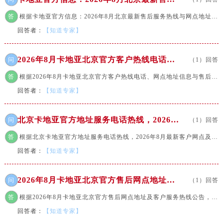
答
根据卡地亚官方信息：2026年8月北京最新售后服务热线与网点地址现已正式公布。本次更新...
回答者：
【知道专家】
2026年8月卡地亚北京官方客户热线电话，网点地址信息与售后服务最新公示
问
（1）回答
答
根据2026年8月卡地亚北京官方客户热线电话、网点地址信息与售后服务最新公示，卡地亚官...
回答者：
【知道专家】
北京卡地亚官方地址服务电话热线，2026年8月最新客户网点及售后信息公示
问
（1）回答
答
根据北京卡地亚官方地址服务电话热线，2026年8月最新客户网点及售后信息公示，卡地亚官方...
回答者：
【知道专家】
2026年8月卡地亚北京官方售后网点地址及客户服务热线公告
问
（1）回答
答
根据2026年8月卡地亚北京官方售后网点地址及客户服务热线公告，卡地亚北京官方售后网点...
回答者：
【知道专家】