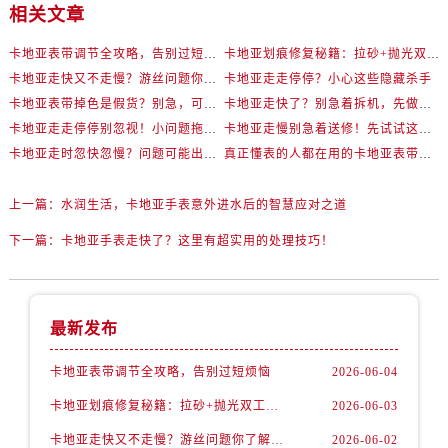
相关文章
卡地亚表带调节全攻略，告别过短烦恼
卡地亚划痕修复秘籍：拉砂+抛光双工艺还原如新
卡地亚走快又不走慢？游丝问题你了解多少？
卡地亚走走停停？小心这些隐藏杀手
卡地亚表带掉色是假货？别急，可能是这些日常习惯惹的祸
卡地亚走快了？别急着拆机，先做这一步
卡地亚走走停停别忽视！小问题拖成大修很烧钱
卡地亚走慢别急着送修！先试试这些方法
卡地亚走时忽快忽慢？问题可能出在你睡觉时！
真正懂表的人都在用的卡地亚表带调节技巧
上一篇：
水润生活，卡地亚手表意外进水后的智慧应对之道
下一篇：
卡地亚手表走快了？这里有超实用的处理技巧！
最新发布
卡地亚表带调节全攻略，告别过短烦恼
2026-06-04
卡地亚划痕修复秘籍：拉砂+抛光双工艺还原如新
2026-06-03
卡地亚走快又不走慢？游丝问题你了解多少？
2026-06-02