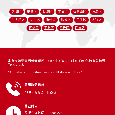
朝阳区
东城区
西城区
丰台区
石景山区
海淀区
门头沟区
房山区
通州区
顺义区
昌平区
大兴区
怀柔区
平谷区
密云区
延庆区
北京卡地亚售后维修保养中心
经过了这么长时间,你仍然拥有着精湛
的修表技术
"And after all this time, you're still the one I love.”
总部服务热线
400-992-3692
营业时间
客服在线时间：08:00-22:00