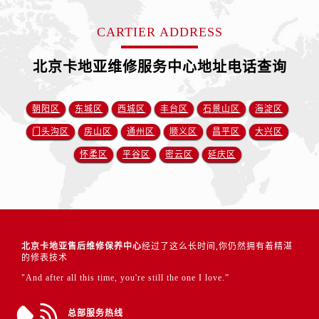
CARTIER ADDRESS
北京卡地亚维修服务中心地址电话查询
朝阳区
东城区
西城区
丰台区
石景山区
海淀区
门头沟区
房山区
通州区
顺义区
昌平区
大兴区
怀柔区
平谷区
密云区
延庆区
北京卡地亚售后维修保养中心
经过了这么长时间,你仍然拥有着精湛
的修表技术
"And after all this time, you're still the one I love.”
总部服务热线