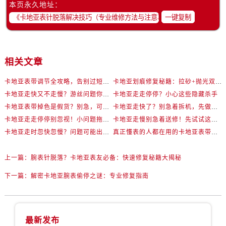
本页永久地址：
一键复制
相关文章
卡地亚表带调节全攻略，告别过短烦恼
卡地亚划痕修复秘籍：拉砂+抛光双工艺还原如新
卡地亚走快又不走慢？游丝问题你了解多少？
卡地亚走走停停？小心这些隐藏杀手
卡地亚表带掉色是假货？别急，可能是这些日常习惯惹的祸
卡地亚走快了？别急着拆机，先做这一步
卡地亚走走停停别忽视！小问题拖成大修很烧钱
卡地亚走慢别急着送修！先试试这些方法
卡地亚走时忽快忽慢？问题可能出在你睡觉时！
真正懂表的人都在用的卡地亚表带调节技巧
上一篇：
腕表针脱落？卡地亚表友必备：快速修复秘籍大揭秘
下一篇：
解密卡地亚腕表偷停之谜：专业修复指南
最新发布