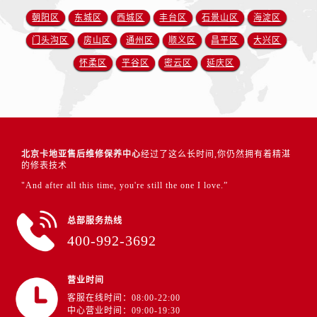
朝阳区
东城区
西城区
丰台区
石景山区
海淀区
门头沟区
房山区
通州区
顺义区
昌平区
大兴区
怀柔区
平谷区
密云区
延庆区
北京卡地亚售后维修保养中心
经过了这么长时间,你仍然拥有着精湛
的修表技术
"And after all this time, you're still the one I love.”
总部服务热线
400-992-3692
营业时间
客服在线时间：08:00-22:00
中心营业时间：09:00-19:30