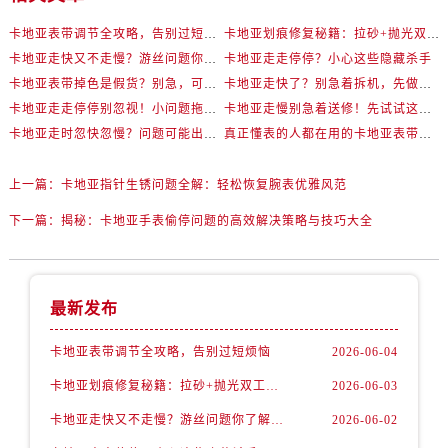
卡地亚表带调节全攻略，告别过短烦恼
卡地亚划痕修复秘籍：拉砂+抛光双工艺还原如新
卡地亚走快又不走慢？游丝问题你了解多少？
卡地亚走走停停？小心这些隐藏杀手
卡地亚表带掉色是假货？别急，可能是这些日常习惯惹的祸
卡地亚走快了？别急着拆机，先做这一步
卡地亚走走停停别忽视！小问题拖成大修很烧钱
卡地亚走慢别急着送修！先试试这些方法
卡地亚走时忽快忽慢？问题可能出在你睡觉时！
真正懂表的人都在用的卡地亚表带调节技巧
上一篇：
卡地亚指针生锈问题全解：轻松恢复腕表优雅风范
下一篇：
揭秘：卡地亚手表偷停问题的高效解决策略与技巧大全
最新发布
卡地亚表带调节全攻略，告别过短烦恼
2026-06-04
卡地亚划痕修复秘籍：拉砂+抛光双工艺还原如新
2026-06-03
卡地亚走快又不走慢？游丝问题你了解多少？
2026-06-02