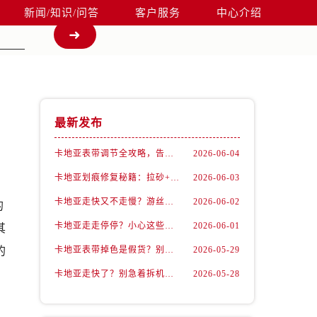
新闻/知识/问答
客户服务
中心介绍
最新发布
卡地亚表带调节全攻略，告别过短烦恼
2026-06-04
卡地亚划痕修复秘籍：拉砂+抛光双工艺还原如新
2026-06-03
卡地亚走快又不走慢？游丝问题你了解多少？
2026-06-02
的
卡地亚走走停停？小心这些隐藏杀手
2026-06-01
其
的
卡地亚表带掉色是假货？别急，可能是这些日常习惯惹的祸
2026-05-29
卡地亚走快了？别急着拆机，先做这一步
2026-05-28