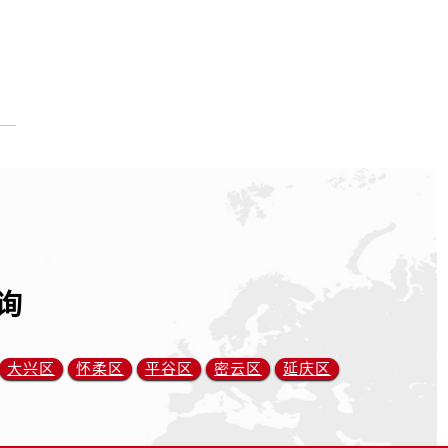
询
大兴区
怀柔区
平谷区
密云区
延庆区