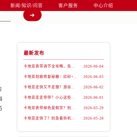
新闻/知识/问答
客户服务
中心介绍
最新发布
卡地亚表带调节全攻略，告别过短烦恼
2026-06-04
卡地亚划痕修复秘籍：拉砂+抛光双工艺还原如新
2026-06-03
卡地亚走快又不走慢？游丝问题你了解多少？
2026-06-02
的
卡地亚走走停停？小心这些隐藏杀手
2026-06-01
当
巧
卡地亚表带掉色是假货？别急，可能是这些日常习惯惹的祸
2026-05-29
卡地亚走快了？别急着拆机，先做这一步
2026-05-28