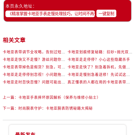
本页永久地址：
一键复制
相关文章
卡地亚表带调节全攻略，告别过短烦恼
卡地亚划痕修复秘籍：拉砂+抛光双工艺还原如新
卡地亚走快又不走慢？游丝问题你了解多少？
卡地亚走走停停？小心这些隐藏杀手
卡地亚表带掉色是假货？别急，可能是这些日常习惯惹的祸
卡地亚走快了？别急着拆机，先做这一步
卡地亚走走停停别忽视！小问题拖成大修很烧钱
卡地亚走慢别急着送修！先试试这些方法
卡地亚走时忽快忽慢？问题可能出在你睡觉时！
真正懂表的人都在用的卡地亚表带调节技巧
上一篇：
卡地亚手表摔坏原因解析（保养与维修小贴士）
下一篇：
时尚腕表守护：卡地亚腕表防锈秘籍大揭秘
最新发布