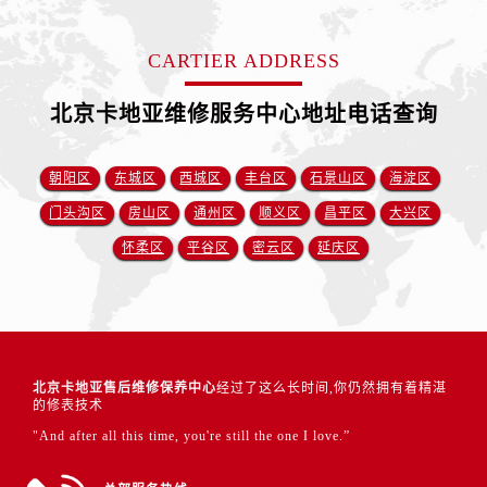
CARTIER ADDRESS
北京卡地亚维修服务中心地址电话查询
朝阳区
东城区
西城区
丰台区
石景山区
海淀区
门头沟区
房山区
通州区
顺义区
昌平区
大兴区
怀柔区
平谷区
密云区
延庆区
北京卡地亚售后维修保养中心
经过了这么长时间,你仍然拥有着精湛
的修表技术
"And after all this time, you're still the one I love.”