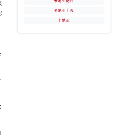
卡地亚配件
表
卡地亚手表
影
卡地亚
整
可
或
和