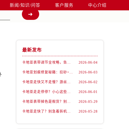
新闻/知识/问答
客户服务
中心介绍
最新发布
卡地亚表带调节全攻略，告别过短烦恼
2026-06-04
卡地亚划痕修复秘籍：拉砂+抛光双工艺还原如新
2026-06-03
外
卡地亚走快又不走慢？游丝问题你了解多少？
2026-06-02
卡地亚走走停停？小心这些隐藏杀手
2026-06-01
卡地亚表带掉色是假货？别急，可能是这些日常习惯惹的祸
2026-05-29
卡地亚走快了？别急着拆机，先做这一步
2026-05-28