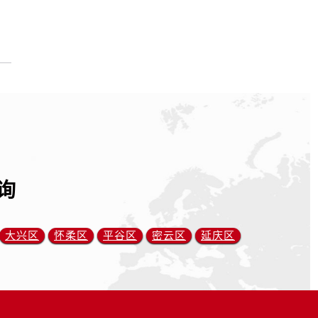
询
大兴区
怀柔区
平谷区
密云区
延庆区