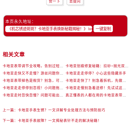
赞一下
去提问
本页永久地址：
一键复制
相关文章
卡地亚表带调节全攻略，告别过短烦恼
卡地亚划痕修复秘籍：拉砂+抛光双工艺还原如新
卡地亚走快又不走慢？游丝问题你了解多少？
卡地亚走走停停？小心这些隐藏杀手
卡地亚表带掉色是假货？别急，可能是这些日常习惯惹的祸
卡地亚走快了？别急着拆机，先做这一步
卡地亚走走停停别忽视！小问题拖成大修很烧钱
卡地亚走慢别急着送修！先试试这些方法
卡地亚走时忽快忽慢？问题可能出在你睡觉时！
真正懂表的人都在用的卡地亚表带调节技巧
上一篇：
卡地亚手表生锈？一文详解专业处理方法与预防技巧
下一篇：
卡地亚手表故障？一文揭秘表针不走的解决秘籍！