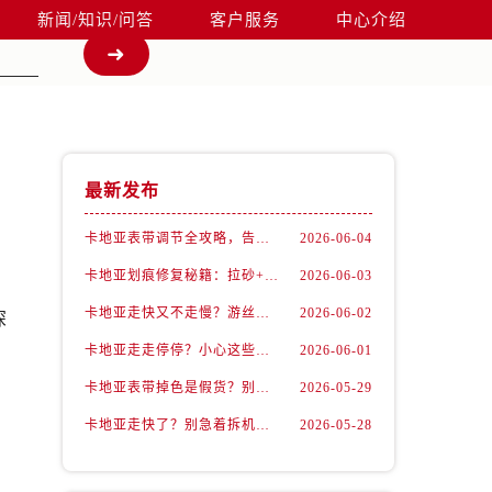
新闻/知识/问答
客户服务
中心介绍
最新发布
卡地亚表带调节全攻略，告别过短烦恼
2026-06-04
卡地亚划痕修复秘籍：拉砂+抛光双工艺还原如新
2026-06-03
卡地亚走快又不走慢？游丝问题你了解多少？
2026-06-02
深
卡地亚走走停停？小心这些隐藏杀手
2026-06-01
，
卡地亚表带掉色是假货？别急，可能是这些日常习惯惹的祸
2026-05-29
卡地亚走快了？别急着拆机，先做这一步
2026-05-28