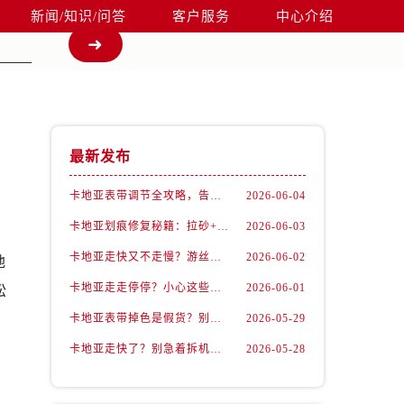
新闻/知识/问答
客户服务
中心介绍
最新发布
卡地亚表带调节全攻略，告别过短烦恼
2026-06-04
卡地亚划痕修复秘籍：拉砂+抛光双工艺还原如新
2026-06-03
卡地亚走快又不走慢？游丝问题你了解多少？
2026-06-02
地
卡地亚走走停停？小心这些隐藏杀手
2026-06-01
松
卡地亚表带掉色是假货？别急，可能是这些日常习惯惹的祸
2026-05-29
卡地亚走快了？别急着拆机，先做这一步
2026-05-28