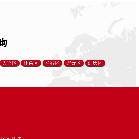
询
大兴区
怀柔区
平谷区
密云区
延庆区