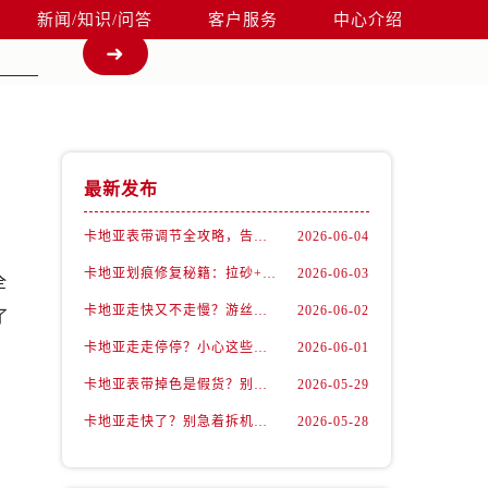
新闻/知识/问答
客户服务
中心介绍
最新发布
卡地亚表带调节全攻略，告别过短烦恼
2026-06-04
卡地亚划痕修复秘籍：拉砂+抛光双工艺还原如新
2026-06-03
全
卡地亚走快又不走慢？游丝问题你了解多少？
2026-06-02
了
卡地亚走走停停？小心这些隐藏杀手
2026-06-01
卡地亚表带掉色是假货？别急，可能是这些日常习惯惹的祸
2026-05-29
卡地亚走快了？别急着拆机，先做这一步
2026-05-28