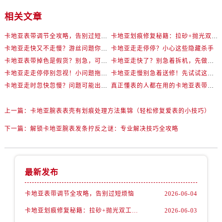
相关文章
卡地亚表带调节全攻略，告别过短烦恼
卡地亚划痕修复秘籍：拉砂+抛光双工艺还原如新
卡地亚走快又不走慢？游丝问题你了解多少？
卡地亚走走停停？小心这些隐藏杀手
卡地亚表带掉色是假货？别急，可能是这些日常习惯惹的祸
卡地亚走快了？别急着拆机，先做这一步
卡地亚走走停停别忽视！小问题拖成大修很烧钱
卡地亚走慢别急着送修！先试试这些方法
卡地亚走时忽快忽慢？问题可能出在你睡觉时！
真正懂表的人都在用的卡地亚表带调节技巧
上一篇：
卡地亚腕表表壳有划痕处理方法集锦（轻松修复爱表的小技巧）
下一篇：
解锁卡地亚腕表发条拧反之谜：专业解决技巧全攻略
最新发布
卡地亚表带调节全攻略，告别过短烦恼
2026-06-04
卡地亚划痕修复秘籍：拉砂+抛光双工艺还原如新
2026-06-03