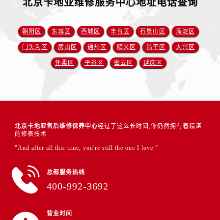
北京卡地亚维修服务中心地址电话查询
朝阳区
东城区
西城区
丰台区
石景山区
海淀区
门头沟区
房山区
通州区
顺义区
昌平区
大兴区
怀柔区
平谷区
密云区
延庆区
北京卡地亚售后维修保养中心
经过了这么长时间,你仍然拥有着精湛
的修表技术
"And after all this time, you're still the one I love.”
总部服务热线
400-992-3692
营业时间