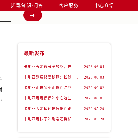
新闻/知识/问答
客户服务
中心介绍
最新发布
卡地亚表带调节全攻略，告别过短烦恼
2026-06-04
卡地亚划痕修复秘籍：拉砂+抛光双工艺还原如新
2026-06-03
于
卡地亚走快又不走慢？游丝问题你了解多少？
2026-06-02
对
卡地亚走走停停？小心这些隐藏杀手
2026-06-01
妙
卡地亚表带掉色是假货？别急，可能是这些日常习惯惹的祸
2026-05-29
卡地亚走快了？别急着拆机，先做这一步
2026-05-28