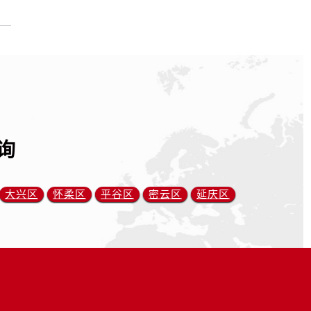
询
大兴区
怀柔区
平谷区
密云区
延庆区