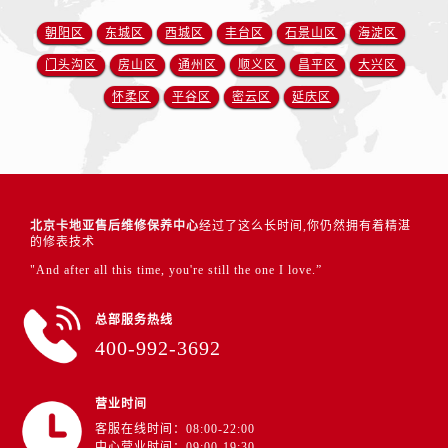
朝阳区
东城区
西城区
丰台区
石景山区
海淀区
门头沟区
房山区
通州区
顺义区
昌平区
大兴区
怀柔区
平谷区
密云区
延庆区
北京卡地亚售后维修保养中心
经过了这么长时间,你仍然拥有着精湛
的修表技术
"And after all this time, you're still the one I love.”
总部服务热线
400-992-3692
营业时间
客服在线时间：08:00-22:00
中心营业时间：09:00-19:30