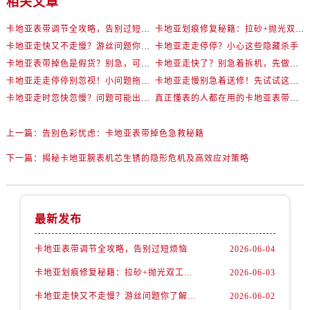
相关文章
卡地亚表带调节全攻略，告别过短烦恼
卡地亚划痕修复秘籍：拉砂+抛光双工艺还原如新
卡地亚走快又不走慢？游丝问题你了解多少？
卡地亚走走停停？小心这些隐藏杀手
卡地亚表带掉色是假货？别急，可能是这些日常习惯惹的祸
卡地亚走快了？别急着拆机，先做这一步
卡地亚走走停停别忽视！小问题拖成大修很烧钱
卡地亚走慢别急着送修！先试试这些方法
卡地亚走时忽快忽慢？问题可能出在你睡觉时！
真正懂表的人都在用的卡地亚表带调节技巧
上一篇：
告别色彩忧虑：卡地亚表带掉色急救秘籍
下一篇：
揭秘卡地亚腕表机芯生锈的隐形危机及高效应对策略
最新发布
卡地亚表带调节全攻略，告别过短烦恼
2026-06-04
卡地亚划痕修复秘籍：拉砂+抛光双工艺还原如新
2026-06-03
卡地亚走快又不走慢？游丝问题你了解多少？
2026-06-02