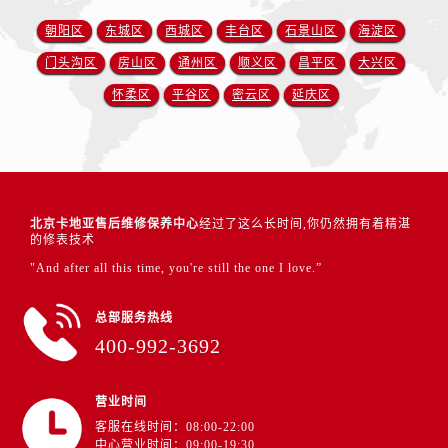
朝阳区
东城区
西城区
丰台区
石景山区
海淀区
门头沟区
房山区
通州区
顺义区
昌平区
大兴区
怀柔区
平谷区
密云区
延庆区
北京卡地亚售后维修保养中心
经过了这么长时间,你仍然拥有着精湛
的修表技术
"And after all this time, you're still the one I love.”
总部服务热线
400-992-3692
营业时间
客服在线时间：08:00-22:00
中心营业时间：09:00-19:30