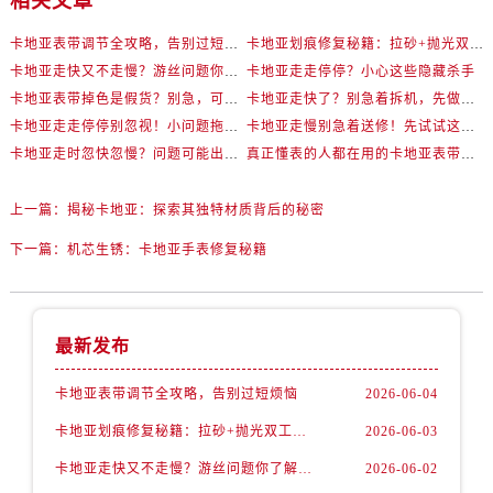
相关文章
卡地亚表带调节全攻略，告别过短烦恼
卡地亚划痕修复秘籍：拉砂+抛光双工艺还原如新
卡地亚走快又不走慢？游丝问题你了解多少？
卡地亚走走停停？小心这些隐藏杀手
卡地亚表带掉色是假货？别急，可能是这些日常习惯惹的祸
卡地亚走快了？别急着拆机，先做这一步
卡地亚走走停停别忽视！小问题拖成大修很烧钱
卡地亚走慢别急着送修！先试试这些方法
卡地亚走时忽快忽慢？问题可能出在你睡觉时！
真正懂表的人都在用的卡地亚表带调节技巧
上一篇：
揭秘卡地亚：探索其独特材质背后的秘密
下一篇：
机芯生锈：卡地亚手表修复秘籍
最新发布
卡地亚表带调节全攻略，告别过短烦恼
2026-06-04
卡地亚划痕修复秘籍：拉砂+抛光双工艺还原如新
2026-06-03
卡地亚走快又不走慢？游丝问题你了解多少？
2026-06-02