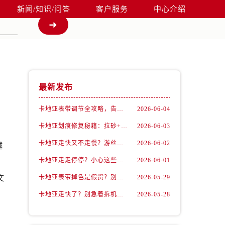
新闻/知识/问答
客户服务
中心介绍
最新发布
卡地亚表带调节全攻略，告别过短烦恼
2026-06-04
卡地亚划痕修复秘籍：拉砂+抛光双工艺还原如新
2026-06-03
卡地亚走快又不走慢？游丝问题你了解多少？
2026-06-02
越
卡地亚走走停停？小心这些隐藏杀手
2026-06-01
，
文
卡地亚表带掉色是假货？别急，可能是这些日常习惯惹的祸
2026-05-29
卡地亚走快了？别急着拆机，先做这一步
2026-05-28