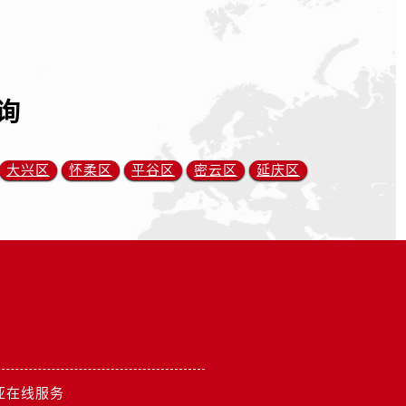
询
大兴区
怀柔区
平谷区
密云区
延庆区
亚在线服务