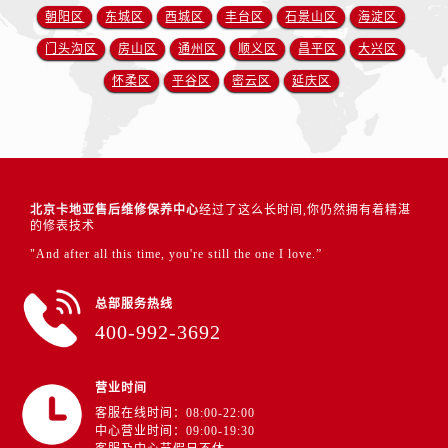
朝阳区
东城区
西城区
丰台区
石景山区
海淀区
门头沟区
房山区
通州区
顺义区
昌平区
大兴区
怀柔区
平谷区
密云区
延庆区
北京卡地亚售后维修保养中心
经过了这么长时间,你仍然拥有着精湛
的修表技术
"And after all this time, you're still the one I love.”
总部服务热线
400-992-3692
营业时间
客服在线时间：08:00-22:00
中心营业时间：09:00-19:30