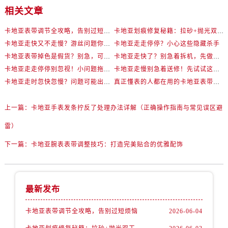
相关文章
卡地亚表带调节全攻略，告别过短烦恼
卡地亚划痕修复秘籍：拉砂+抛光双工艺还原如新
卡地亚走快又不走慢？游丝问题你了解多少？
卡地亚走走停停？小心这些隐藏杀手
卡地亚表带掉色是假货？别急，可能是这些日常习惯惹的祸
卡地亚走快了？别急着拆机，先做这一步
卡地亚走走停停别忽视！小问题拖成大修很烧钱
卡地亚走慢别急着送修！先试试这些方法
卡地亚走时忽快忽慢？问题可能出在你睡觉时！
真正懂表的人都在用的卡地亚表带调节技巧
上一篇：
卡地亚手表发条拧反了处理办法详解（正确操作指南与常见误区避
雷）
下一篇：
卡地亚腕表表带调整技巧：打造完美贴合的优雅配饰
最新发布
卡地亚表带调节全攻略，告别过短烦恼
2026-06-04