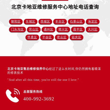
北京卡地亚维修服务中心地址电话查询
朝阳区
东城区
西城区
丰台区
石景山区
海淀区
门头沟区
房山区
通州区
顺义区
昌平区
大兴区
怀柔区
平谷区
密云区
延庆区
北京卡地亚售后维修保养中心
经过了这么长时间,你仍然拥有着精湛
的修表技术
"And after all this time, you're still the one I love.”
总部服务热线
400-992-3692