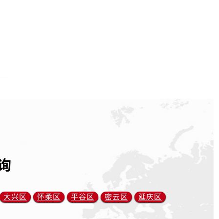
询
大兴区
怀柔区
平谷区
密云区
延庆区