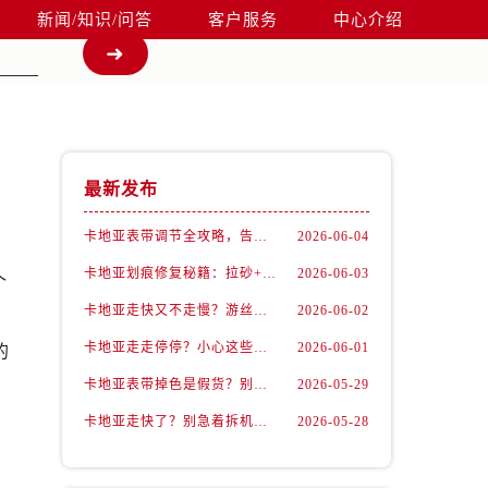
新闻/知识/问答
客户服务
中心介绍
最新发布
卡地亚表带调节全攻略，告别过短烦恼
2026-06-04
卡地亚划痕修复秘籍：拉砂+抛光双工艺还原如新
2026-06-03
个
卡地亚走快又不走慢？游丝问题你了解多少？
2026-06-02
卡地亚走走停停？小心这些隐藏杀手
2026-06-01
的
卡地亚表带掉色是假货？别急，可能是这些日常习惯惹的祸
2026-05-29
卡地亚走快了？别急着拆机，先做这一步
2026-05-28