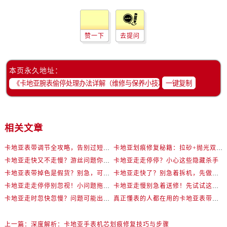
赞一下
去提问
本页永久地址：
一键复制
相关文章
卡地亚表带调节全攻略，告别过短烦恼
卡地亚划痕修复秘籍：拉砂+抛光双工艺还原如新
卡地亚走快又不走慢？游丝问题你了解多少？
卡地亚走走停停？小心这些隐藏杀手
卡地亚表带掉色是假货？别急，可能是这些日常习惯惹的祸
卡地亚走快了？别急着拆机，先做这一步
卡地亚走走停停别忽视！小问题拖成大修很烧钱
卡地亚走慢别急着送修！先试试这些方法
卡地亚走时忽快忽慢？问题可能出在你睡觉时！
真正懂表的人都在用的卡地亚表带调节技巧
上一篇：
深度解析：卡地亚手表机芯划痕修复技巧与步骤