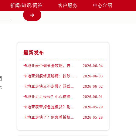
新闻/知识/问答
客户服务
中心介绍
最新发布
卡地亚表带调节全攻略，告别过短烦恼
2026-06-04
卡地亚划痕修复秘籍：拉砂+抛光双工艺还原如新
2026-06-03
相
卡地亚走快又不走慢？游丝问题你了解多少？
2026-06-02
不
卡地亚走走停停？小心这些隐藏杀手
2026-06-01
卡地亚表带掉色是假货？别急，可能是这些日常习惯惹的祸
2026-05-29
卡地亚走快了？别急着拆机，先做这一步
2026-05-28