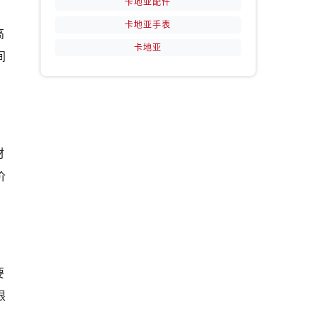
卡地亚配件
卡地亚手表
高
卡地亚
间
材
价
要
根