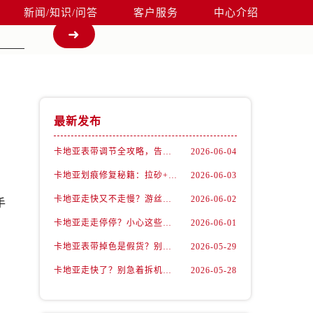
新闻/知识/问答
客户服务
中心介绍
最新发布
卡地亚表带调节全攻略，告别过短烦恼
2026-06-04
卡地亚划痕修复秘籍：拉砂+抛光双工艺还原如新
2026-06-03
卡地亚走快又不走慢？游丝问题你了解多少？
2026-06-02
手
卡地亚走走停停？小心这些隐藏杀手
2026-06-01
卡地亚表带掉色是假货？别急，可能是这些日常习惯惹的祸
2026-05-29
卡地亚走快了？别急着拆机，先做这一步
2026-05-28