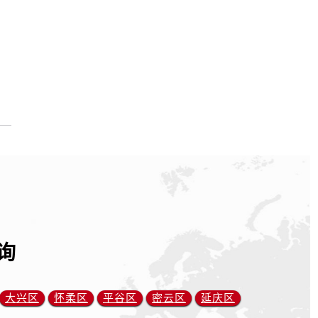
询
大兴区
怀柔区
平谷区
密云区
延庆区