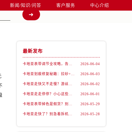
新闻/知识/问答
客户服务
中心介绍
最新发布
卡地亚表带调节全攻略，告别过短烦恼
2026-06-04
卡地亚划痕修复秘籍：拉砂+抛光双工艺还原如新
2026-06-03
无
卡地亚走快又不走慢？游丝问题你了解多少？
2026-06-02
不
卡地亚走走停停？小心这些隐藏杀手
2026-06-01
盘
卡地亚表带掉色是假货？别急，可能是这些日常习惯惹的祸
2026-05-29
卡地亚走快了？别急着拆机，先做这一步
2026-05-28