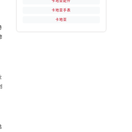
卡地亚配件
卡地亚手表
卡地亚
特
修
业
划
选