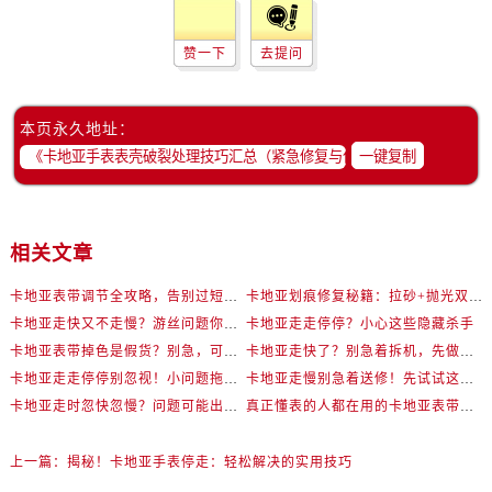
赞一下
去提问
本页永久地址：
一键复制
相关文章
卡地亚表带调节全攻略，告别过短烦恼
卡地亚划痕修复秘籍：拉砂+抛光双工艺还原如新
卡地亚走快又不走慢？游丝问题你了解多少？
卡地亚走走停停？小心这些隐藏杀手
卡地亚表带掉色是假货？别急，可能是这些日常习惯惹的祸
卡地亚走快了？别急着拆机，先做这一步
卡地亚走走停停别忽视！小问题拖成大修很烧钱
卡地亚走慢别急着送修！先试试这些方法
卡地亚走时忽快忽慢？问题可能出在你睡觉时！
真正懂表的人都在用的卡地亚表带调节技巧
上一篇：
揭秘！卡地亚手表停走：轻松解决的实用技巧