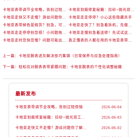
卡地亚表带调节全攻略，告别过短烦恼
卡地亚划痕修复秘籍：拉砂+抛光双工艺还原如新
卡地亚走快又不走慢？游丝问题你了解多少？
卡地亚走走停停？小心这些隐藏杀手
卡地亚表带掉色是假货？别急，可能是这些日常习惯惹的祸
卡地亚走快了？别急着拆机，先做这一步
卡地亚走走停停别忽视！小问题拖成大修很烧钱
卡地亚走慢别急着送修！先试试这些方法
卡地亚走时忽快忽慢？问题可能出在你睡觉时！
真正懂表的人都在用的卡地亚表带调节技巧
上一篇：
卡地亚腕表进灰解决技巧集锦（日常保养与应急处理指南）
下一篇：
轻松应对腕表表带紧绷问题：卡地亚腕表的个性化调整秘籍
最新发布
卡地亚表带调节全攻略，告别过短烦恼
2026-06-04
卡地亚划痕修复秘籍：拉砂+抛光双工艺还原如新
2026-06-03
卡地亚走快又不走慢？游丝问题你了解多少？
2026-06-02