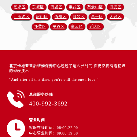
朝阳区
东城区
西城区
丰台区
石景山区
海淀区
门头沟区
房山区
通州区
顺义区
昌平区
大兴区
怀柔区
平谷区
密云区
延庆区
北京卡地亚售后维修保养中心
经过了这么长时间,你仍然拥有着精湛
的修表技术
"And after all this time, you're still the one I love.”
总部服务热线
400-992-3692
营业时间
客服在线时间：08:00-22:00
中心营业时间：09:00-19:30