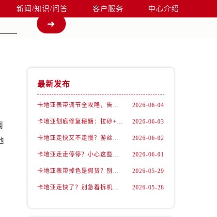
新闻/知识/问答
客户服务
中心介绍
最新发布
卡地亚表带调节全攻略，告别过短烦恼
2026-06-04
卡地亚划痕修复秘籍：拉砂+抛光双工艺还原如新
2026-06-03
闻
卡地亚走快又不走慢？游丝问题你了解多少？
2026-06-02
地
卡地亚走走停停？小心这些隐藏杀手
2026-06-01
卡地亚表带掉色是假货？别急，可能是这些日常习惯惹的祸
2026-05-29
卡地亚走快了？别急着拆机，先做这一步
2026-05-28