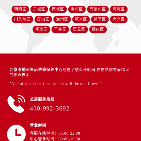
朝阳区
东城区
西城区
丰台区
石景山区
海淀区
门头沟区
房山区
通州区
顺义区
昌平区
大兴区
怀柔区
平谷区
密云区
延庆区
北京卡地亚售后维修保养中心
经过了这么长时间,你仍然拥有着精湛
的修表技术
"And after all this time, you're still the one I love.”
总部服务热线
400-992-3692
营业时间
客服在线时间：08:00-22:00
中心营业时间：09:00-19:30