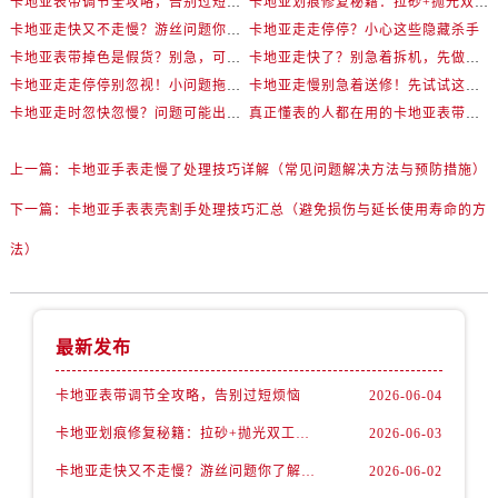
卡地亚表带调节全攻略，告别过短烦恼
卡地亚划痕修复秘籍：拉砂+抛光双工艺还原如新
卡地亚走快又不走慢？游丝问题你了解多少？
卡地亚走走停停？小心这些隐藏杀手
卡地亚表带掉色是假货？别急，可能是这些日常习惯惹的祸
卡地亚走快了？别急着拆机，先做这一步
卡地亚走走停停别忽视！小问题拖成大修很烧钱
卡地亚走慢别急着送修！先试试这些方法
卡地亚走时忽快忽慢？问题可能出在你睡觉时！
真正懂表的人都在用的卡地亚表带调节技巧
上一篇：
卡地亚手表走慢了处理技巧详解（常见问题解决方法与预防措施）
下一篇：
卡地亚手表表壳割手处理技巧汇总（避免损伤与延长使用寿命的方
法）
最新发布
卡地亚表带调节全攻略，告别过短烦恼
2026-06-04
卡地亚划痕修复秘籍：拉砂+抛光双工艺还原如新
2026-06-03
卡地亚走快又不走慢？游丝问题你了解多少？
2026-06-02