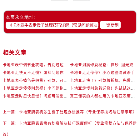
本页永久地址：
一键复制
相关文章
卡地亚表带调节全攻略，告别过短烦恼
卡地亚划痕修复秘籍：拉砂+抛光双工艺还原如新
卡地亚走快又不走慢？游丝问题你了解多少？
卡地亚走走停停？小心这些隐藏杀手
卡地亚表带掉色是假货？别急，可能是这些日常习惯惹的祸
卡地亚走快了？别急着拆机，先做这一步
卡地亚走走停停别忽视！小问题拖成大修很烧钱
卡地亚走慢别急着送修！先试试这些方法
卡地亚走时忽快忽慢？问题可能出在你睡觉时！
真正懂表的人都在用的卡地亚表带调节技巧
上一篇：
卡地亚腕表机芯生锈了处理办法推荐（专业保养技巧与注意事项）
下一篇：
卡地亚腕表表盘有划痕解决技巧深度解析（专业修复方法与保养建
议）