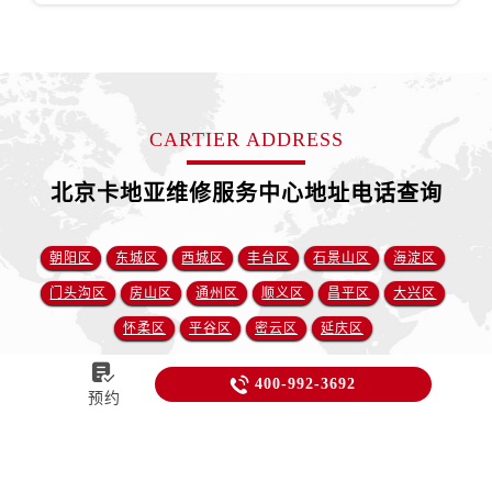
CARTIER ADDRESS
北京卡地亚维修服务中心地址电话查询
朝阳区
东城区
西城区
丰台区
石景山区
海淀区
门头沟区
房山区
通州区
顺义区
昌平区
大兴区
怀柔区
平谷区
密云区
延庆区


400-992-3692
预约
北京卡地亚售后维修保养中心
经过了这么长时间,你仍然拥有着精湛
的修表技术