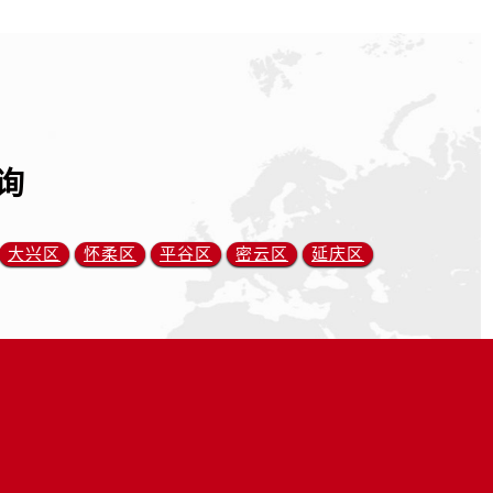
询
大兴区
怀柔区
平谷区
密云区
延庆区