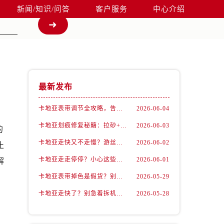
新闻/知识/问答
客户服务
中心介绍
最新发布
卡地亚表带调节全攻略，告别过短烦恼
2026-06-04
卡地亚划痕修复秘籍：拉砂+抛光双工艺还原如新
2026-06-03
的
卡地亚走快又不走慢？游丝问题你了解多少？
2026-06-02
止
卡地亚走走停停？小心这些隐藏杀手
2026-06-01
解
卡地亚表带掉色是假货？别急，可能是这些日常习惯惹的祸
2026-05-29
卡地亚走快了？别急着拆机，先做这一步
2026-05-28