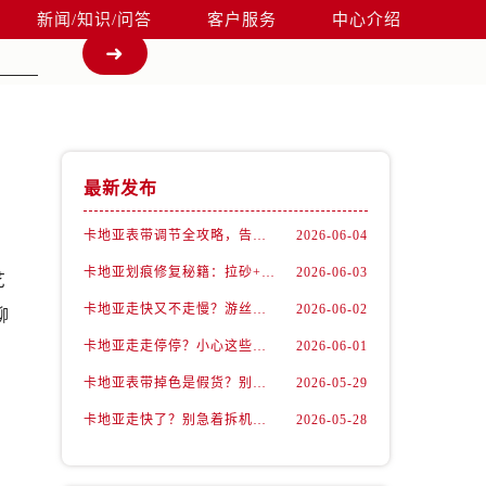
新闻/知识/问答
客户服务
中心介绍
最新发布
卡地亚表带调节全攻略，告别过短烦恼
2026-06-04
卡地亚划痕修复秘籍：拉砂+抛光双工艺还原如新
2026-06-03
艺
卡地亚走快又不走慢？游丝问题你了解多少？
2026-06-02
聊
卡地亚走走停停？小心这些隐藏杀手
2026-06-01
卡地亚表带掉色是假货？别急，可能是这些日常习惯惹的祸
2026-05-29
卡地亚走快了？别急着拆机，先做这一步
2026-05-28