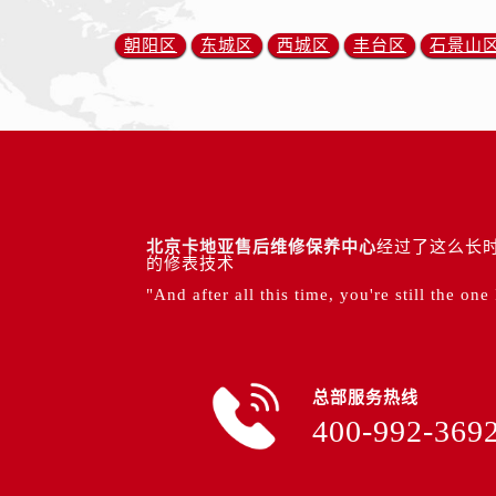
朝阳区
东城区
西城区
丰台区
石景山
北京卡地亚售后维修保养中心
经过了这么长时
的修表技术
"And after all this time, you're still the one
总部服务热线
400-992-369