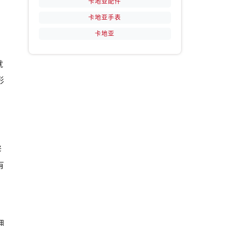
卡地亚配件
卡地亚手表
卡地亚
就
形
修
有
拥