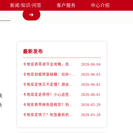
新闻/知识/问答
客户服务
中心介绍
最新发布
卡地亚表带调节全攻略，告别过短烦恼
2026-06-04
卡地亚划痕修复秘籍：拉砂+抛光双工艺还原如新
2026-06-03
卡地亚走快又不走慢？游丝问题你了解多少？
2026-06-02
卡地亚走走停停？小心这些隐藏杀手
2026-06-01
表
新
卡地亚表带掉色是假货？别急，可能是这些日常习惯惹的祸
2026-05-29
卡地亚走快了？别急着拆机，先做这一步
2026-05-28