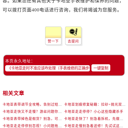
容。如果您还有其他关于卡地亚手表维护和保养的问题，
可以拨打页面400电话进行咨询，我们将竭诚为您服务。
赞一下
去提问
本页永久地址：
一键复制
相关文章
卡地亚表带调节全攻略，告别过短烦恼
卡地亚划痕修复秘籍：拉砂+抛光双工艺还原如新
卡地亚走快又不走慢？游丝问题你了解多少？
卡地亚走走停停？小心这些隐藏杀手
卡地亚表带掉色是假货？别急，可能是这些日常习惯惹的祸
卡地亚走快了？别急着拆机，先做这一步
卡地亚走走停停别忽视！小问题拖成大修很烧钱
卡地亚走慢别急着送修！先试试这些方法