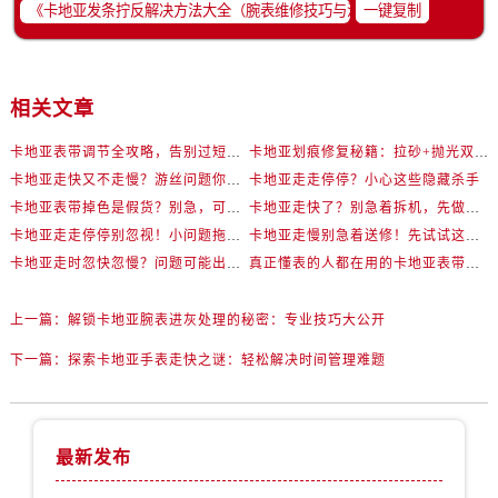
一键复制
相关文章
卡地亚表带调节全攻略，告别过短烦恼
卡地亚划痕修复秘籍：拉砂+抛光双工艺还原如新
卡地亚走快又不走慢？游丝问题你了解多少？
卡地亚走走停停？小心这些隐藏杀手
卡地亚表带掉色是假货？别急，可能是这些日常习惯惹的祸
卡地亚走快了？别急着拆机，先做这一步
卡地亚走走停停别忽视！小问题拖成大修很烧钱
卡地亚走慢别急着送修！先试试这些方法
卡地亚走时忽快忽慢？问题可能出在你睡觉时！
真正懂表的人都在用的卡地亚表带调节技巧
上一篇：
解锁卡地亚腕表进灰处理的秘密：专业技巧大公开
下一篇：
探索卡地亚手表走快之谜：轻松解决时间管理难题
最新发布