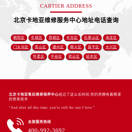
CARTIER ADDRESS
北京卡地亚维修服务中心地址电话查询
朝阳区
东城区
西城区
丰台区
石景山区
海淀区
门头沟区
房山区
通州区
顺义区
昌平区
大兴区
怀柔区
平谷区
密云区
延庆区
北京卡地亚售后维修保养中心
经过了这么长时间,你仍然拥有着精湛
的修表技术
"And after all this time, you're still the one I love.”
总部服务热线
400-992-3692