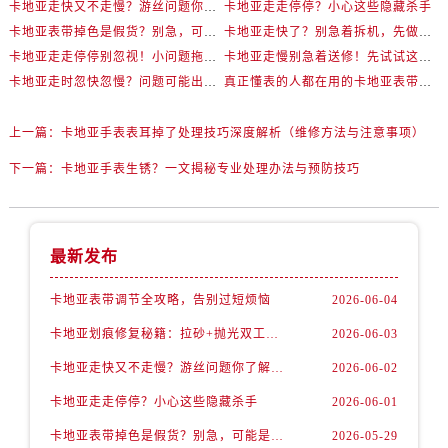
卡地亚走快又不走慢？游丝问题你了解多少？
卡地亚走走停停？小心这些隐藏杀手
卡地亚表带掉色是假货？别急，可能是这些日常习惯惹的祸
卡地亚走快了？别急着拆机，先做这一步
卡地亚走走停停别忽视！小问题拖成大修很烧钱
卡地亚走慢别急着送修！先试试这些方法
卡地亚走时忽快忽慢？问题可能出在你睡觉时！
真正懂表的人都在用的卡地亚表带调节技巧
上一篇：
卡地亚手表表耳掉了处理技巧深度解析（维修方法与注意事项）
下一篇：
卡地亚手表生锈？一文揭秘专业处理办法与预防技巧
最新发布
卡地亚表带调节全攻略，告别过短烦恼
2026-06-04
卡地亚划痕修复秘籍：拉砂+抛光双工艺还原如新
2026-06-03
卡地亚走快又不走慢？游丝问题你了解多少？
2026-06-02
卡地亚走走停停？小心这些隐藏杀手
2026-06-01
卡地亚表带掉色是假货？别急，可能是这些日常习惯惹的祸
2026-05-29