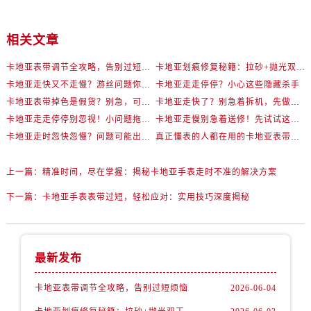
相关文章
卡地亚表带调节全攻略，告别过短烦恼
卡地亚划痕修复秘籍：拉砂+抛光双工艺还原如新
卡地亚走快又不走慢？游丝问题你了解多少？
卡地亚走走停停？小心这些隐藏杀手
卡地亚表带掉色是假货？别急，可能是这些日常习惯惹的祸
卡地亚走快了？别急着拆机，先做这一步
卡地亚走走停停别忽视！小问题拖成大修很烧钱
卡地亚走慢别急着送修！先试试这些方法
卡地亚走时忽快忽慢？问题可能出在你睡觉时！
真正懂表的人都在用的卡地亚表带调节技巧
上一篇：
精准时间，尽在掌握：揭秘卡地亚手表走时不准的解决方案
下一篇：
卡地亚手表表带过短，轻松应对：实用技巧深度揭秘
最新发布
卡地亚表带调节全攻略，告别过短烦恼
2026-06-04