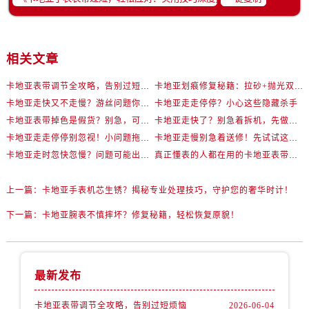
相关文章
卡地亚表带调节全攻略，告别过短烦恼
卡地亚划痕修复秘籍：拉砂+抛光双工艺还原如新
卡地亚走快又不走慢？游丝问题你了解多少？
卡地亚走走停停？小心这些隐藏杀手
卡地亚表带掉色是假货？别急，可能是这些日常习惯惹的祸
卡地亚走快了？别急着拆机，先做这一步
卡地亚走走停停别忽视！小问题拖成大修很烧钱
卡地亚走慢别急着送修！先试试这些方法
卡地亚走时忽快忽慢？问题可能出在你睡觉时！
真正懂表的人都在用的卡地亚表带调节技巧
上一篇：
卡地亚手表机芯生锈？揭秘专业处理技巧，守护您的奢华时计！
下一篇：
卡地亚腕表不慎摔坏？修复秘籍，轻松恢复原貌！
最新发布
卡地亚表带调节全攻略，告别过短烦恼
2026-06-04