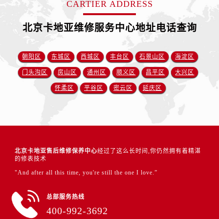
CARTIER ADDRESS
北京卡地亚维修服务中心地址电话查询
朝阳区
东城区
西城区
丰台区
石景山区
海淀区
门头沟区
房山区
通州区
顺义区
昌平区
大兴区
怀柔区
平谷区
密云区
延庆区
北京卡地亚售后维修保养中心
经过了这么长时间,你仍然拥有着精湛
的修表技术
"And after all this time, you're still the one I love.”
总部服务热线
400-992-3692